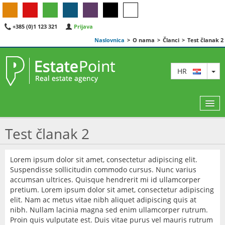
+385 (0)1 123 321
Prijava
Naslovnica
>
O nama
>
Članci
>
Test članak 2
TO
HR
Test članak 2
KARTA
Lorem ipsum dolor sit amet, consectetur adipiscing elit.
Suspendisse sollicitudin commodo cursus. Nunc varius
AGENTI
accumsan ultrices. Quisque hendrerit mi id ullamcorper
pretium. Lorem ipsum dolor sit amet, consectetur adipiscing
IZDVOJENE
elit. Nam ac metus vitae nibh aliquet adipiscing quis at
nibh. Nullam lacinia magna sed enim ullamcorper rutrum.
O NAMA
Proin quis vulputate est. Duis vitae purus vel mauris rutrum