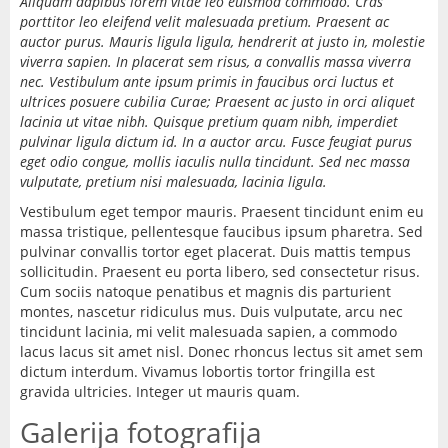
Aliquam dapibus lorem vitae leo euismod commodo. Cras
porttitor leo eleifend velit malesuada pretium. Praesent ac
auctor purus. Mauris ligula ligula, hendrerit at justo in, molestie
viverra sapien. In placerat sem risus, a convallis massa viverra
nec. Vestibulum ante ipsum primis in faucibus orci luctus et
ultrices posuere cubilia Curae; Praesent ac justo in orci aliquet
lacinia ut vitae nibh. Quisque pretium quam nibh, imperdiet
pulvinar ligula dictum id. In a auctor arcu. Fusce feugiat purus
eget odio congue, mollis iaculis nulla tincidunt. Sed nec massa
vulputate, pretium nisi malesuada, lacinia ligula.
Vestibulum eget tempor mauris. Praesent tincidunt enim eu
massa tristique, pellentesque faucibus ipsum pharetra. Sed
pulvinar convallis tortor eget placerat. Duis mattis tempus
sollicitudin. Praesent eu porta libero, sed consectetur risus.
Cum sociis natoque penatibus et magnis dis parturient
montes, nascetur ridiculus mus. Duis vulputate, arcu nec
tincidunt lacinia, mi velit malesuada sapien, a commodo
lacus lacus sit amet nisl. Donec rhoncus lectus sit amet sem
dictum interdum. Vivamus lobortis tortor fringilla est
gravida ultricies. Integer ut mauris quam.
Galerija fotografija