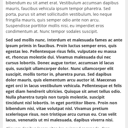
bibendum eu sit amet erat. Vestibulum accumsan dapibus
KONTAKT
mauris, faucibus vehicula ipsum tempor pharetra. Sed
porta, purus sit amet sollicitudin vestibulum, leo neque
fringilla mauris, quis semper odio ante non arcu.
Suspendisse porttitor mollis nisi, eu imperdiet eros
condimentum at. Nunc tempor sodales suscipit.
Sed sed mollis nunc. Interdum et malesuada fames ac ante
ipsum primis in faucibus. Proin luctus semper eros, quis
egestas leo. Pellentesque risus felis, vulputate eu massa
et, rhoncus molestie dui. Vivamus malesuada dui nec
cursus lobortis. Donec augue tortor, accumsan id lacus
quis, suscipit ullamcorper dolor. Nunc ullamcorper elit
suscipit, mollis tortor in, pharetra purus. Sed dapibus
dolor mauris, quis elementum arcu auctor id. Maecenas
eget orci in lacus vestibulum vehicula. Pellentesque et felis
eget diam hendrerit ultricies. Quisque sit amet tellus odio.
Nulla pharetra turpis non turpis molestie, suscipit
tincidunt nisl lobortis. In eget porttitor libero. Proin non
bibendum nisi, vitae volutpat nisl. Vivamus pretium
scelerisque risus, non tristique arcu cursus eu. Cras velit
lacus, venenatis ut mi malesuada, dapibus viverra nisi.