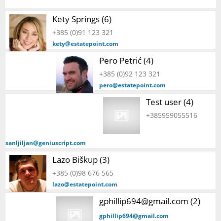
Kety Springs (6)
+385 (0)91 123 321
kety@estatepoint.com
Pero Petrić (4)
+385 (0)92 123 321
pero@estatepoint.com
Test user (4)
+385959055516
sanljiljan@geniuscript.com
Lazo Biškup (3)
+385 (0)98 676 565
lazo@estatepoint.com
gphillip694@gmail.com (2)
gphillip694@gmail.com