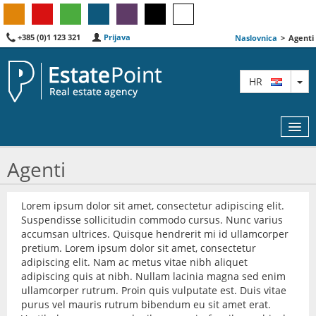
+385 (0)1 123 321
Prijava
Naslovnica
>
Agenti
TO
HR
Agenti
KARTA
Lorem ipsum dolor sit amet, consectetur adipiscing elit.
Suspendisse sollicitudin commodo cursus. Nunc varius
AGENTI
accumsan ultrices. Quisque hendrerit mi id ullamcorper
pretium. Lorem ipsum dolor sit amet, consectetur
IZDVOJENE
adipiscing elit. Nam ac metus vitae nibh aliquet
adipiscing quis at nibh. Nullam lacinia magna sed enim
O NAMA
ullamcorper rutrum. Proin quis vulputate est. Duis vitae
purus vel mauris rutrum bibendum eu sit amet erat.
KONTAKT