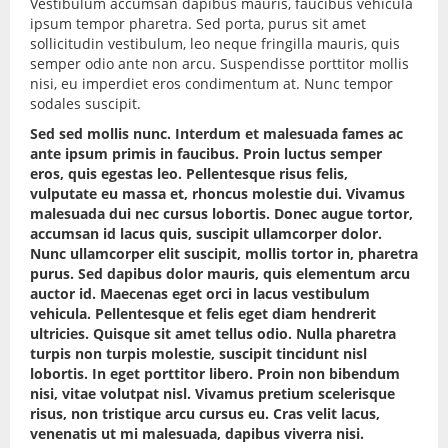
Vestibulum accumsan dapibus mauris, faucibus vehicula
ipsum tempor pharetra. Sed porta, purus sit amet
sollicitudin vestibulum, leo neque fringilla mauris, quis
semper odio ante non arcu. Suspendisse porttitor mollis
nisi, eu imperdiet eros condimentum at. Nunc tempor
sodales suscipit.
Sed sed mollis nunc. Interdum et malesuada fames ac
ante ipsum primis in faucibus. Proin luctus semper
eros, quis egestas leo. Pellentesque risus felis,
vulputate eu massa et, rhoncus molestie dui. Vivamus
malesuada dui nec cursus lobortis. Donec augue tortor,
accumsan id lacus quis, suscipit ullamcorper dolor.
Nunc ullamcorper elit suscipit, mollis tortor in, pharetra
purus. Sed dapibus dolor mauris, quis elementum arcu
auctor id. Maecenas eget orci in lacus vestibulum
vehicula. Pellentesque et felis eget diam hendrerit
ultricies. Quisque sit amet tellus odio. Nulla pharetra
turpis non turpis molestie, suscipit tincidunt nisl
lobortis. In eget porttitor libero. Proin non bibendum
nisi, vitae volutpat nisl. Vivamus pretium scelerisque
risus, non tristique arcu cursus eu. Cras velit lacus,
venenatis ut mi malesuada, dapibus viverra nisi.