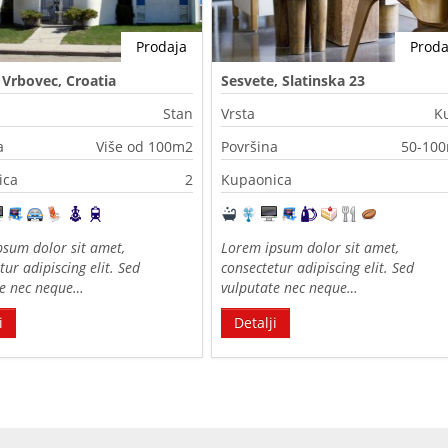
Prodaja
Proda
, Vrbovec, Croatia
Sesvete, Slatinska 23
Stan
Vrsta
K
a
Više od 100m2
Površina
50-10
ica
2
Kupaonica
sum dolor sit amet,
Lorem ipsum dolor sit amet,
tur adipiscing elit. Sed
consectetur adipiscing elit. Sed
te nec neque…
vulputate nec neque…
i
Detalji