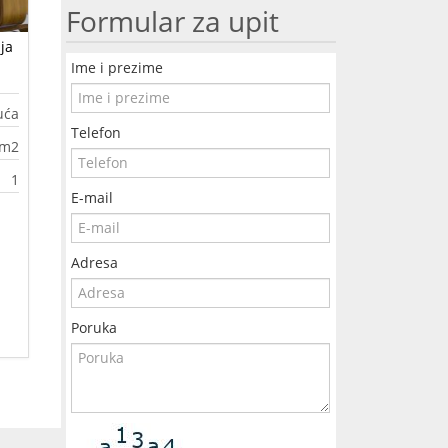
Formular za upit
ja
Ime i prezime
uća
Telefon
0m2
1
E-mail
Adresa
Poruka