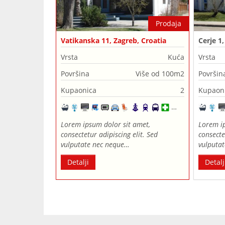
Prodaja
Vatikanska 11, Zagreb, Croatia
Cerje 1
Vrsta
Kuća
Vrsta
Površina
Više od 100m2
Površin
Kupaonica
2
Kupaon
Lorem ipsum dolor sit amet,
Lorem ip
consectetur adipiscing elit. Sed
consecte
vulputate nec neque…
vulputa
Detalji
Detalj