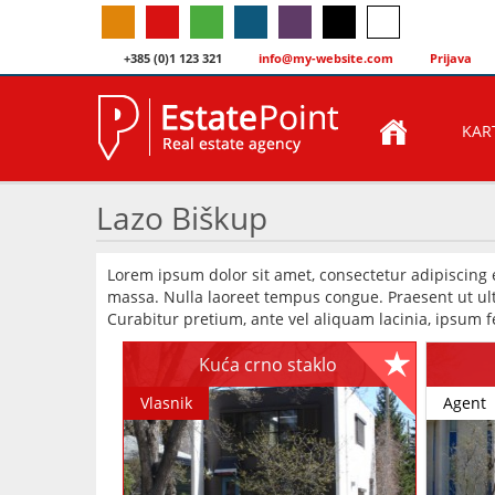
+385 (0)1 123 321
info@my-website.com
Prijava
KAR
Lazo Biškup
Lorem ipsum dolor sit amet, consectetur adipiscing 
massa. Nulla laoreet tempus congue. Praesent ut ultr
Curabitur pretium, ante vel aliquam lacinia, ipsum fe
Kuća crno staklo
Vlasnik
Agent