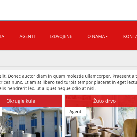
TA
AGENTI
IZDVOJENE
O NAMA
KONT
elit. Donec auctor diam in quam molestie ullamcorper. Praesent a t
ices nunc. Etiam at libero sed turpis tempor placerat in eget lectu
lis hendrerit leo, ut aliquet neque odio at nisl.
Okrugle kule
Žuto drvo
Agent