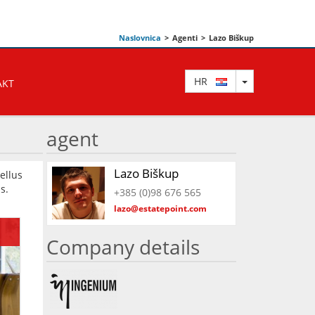
Naslovnica
>
Agenti
>
Lazo Biškup
TOGGLE DRO
HR
AKT
agent
Lazo Biškup
ellus
s.
+385 (0)98 676 565
lazo@estatepoint.com
Company details