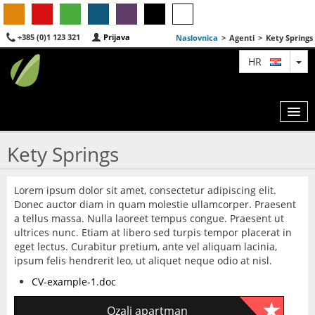
+385 (0)1 123 321
Prijava
Naslovnica
>
Agenti
>
Kety Springs
TO
HR
Kety Springs
KARTA
Lorem ipsum dolor sit amet, consectetur adipiscing elit.
AGENTI
Donec auctor diam in quam molestie ullamcorper. Praesent
a tellus massa. Nulla laoreet tempus congue. Praesent ut
IZDVOJENE
ultrices nunc. Etiam at libero sed turpis tempor placerat in
eget lectus. Curabitur pretium, ante vel aliquam lacinia,
O NAMA
ipsum felis hendrerit leo, ut aliquet neque odio at nisl.
CV-example-1.doc
KONTAKT
Ozalj apartman