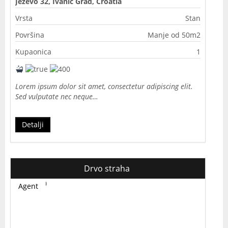
Ježevo 32, Ivanić Grad, Croatia
Vrsta
Stan
Površina
Manje od 50m2
Kupaonica
1
Lorem ipsum dolor sit amet, consectetur adipiscing elit.
Sed vulputate nec neque…
Detalji
Drvo straha
Agent