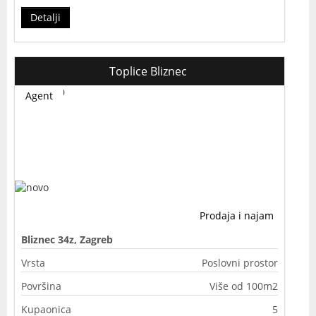
Detalji
Toplice Bliznec
Agent
Prodaja i najam
Bliznec 34z, Zagreb
Vrsta
Poslovni prostor
Površina
Više od 100m2
Kupaonica
5