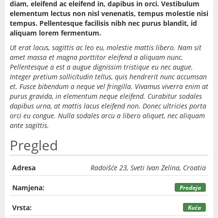
diam, eleifend ac eleifend in, dapibus in orci. Vestibulum
elementum lectus non nisl venenatis, tempus molestie nisi
tempus. Pellentesque facilisis nibh nec purus blandit, id
aliquam lorem fermentum.
Ut erat lacus, sagittis ac leo eu, molestie mattis libero. Nam sit
amet massa et magna porttitor eleifend a aliquam nunc.
Pellentesque a est a augue dignissim tristique eu nec augue.
Integer pretium sollicitudin tellus, quis hendrerit nunc accumsan
et. Fusce bibendum a neque vel fringilla. Vivamus viverra enim at
purus gravida, in elementum neque eleifend. Curabitur sodales
dapibus urna, at mattis lacus eleifend non. Donec ultricies porta
orci eu congue. Nulla sodales arcu a libero aliquet, nec aliquam
ante sagittis.
Pregled
Adresa
Radoišće 23, Sveti Ivan Zelina, Croatia
Namjena:
Prodaja
Vrsta:
Kuća