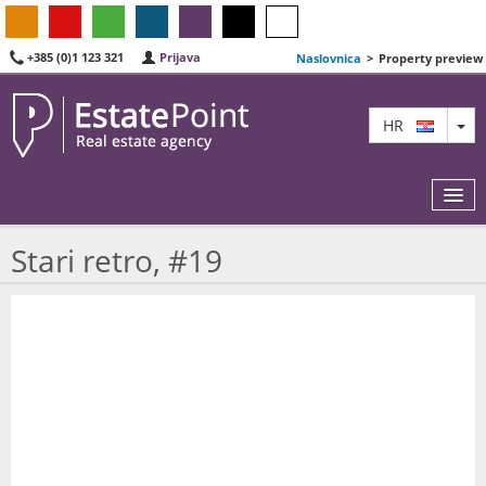
+385 (0)1 123 321
Prijava
Naslovnica
>
Property preview
TO
HR
Stari retro, #19
KARTA
AGENTI
IZDVOJENE
O NAMA
KONTAKT