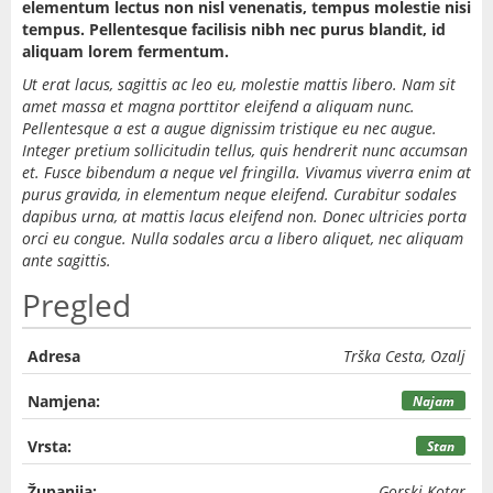
elementum lectus non nisl venenatis, tempus molestie nisi
tempus. Pellentesque facilisis nibh nec purus blandit, id
aliquam lorem fermentum.
Ut erat lacus, sagittis ac leo eu, molestie mattis libero. Nam sit
amet massa et magna porttitor eleifend a aliquam nunc.
Pellentesque a est a augue dignissim tristique eu nec augue.
Integer pretium sollicitudin tellus, quis hendrerit nunc accumsan
et. Fusce bibendum a neque vel fringilla. Vivamus viverra enim at
purus gravida, in elementum neque eleifend. Curabitur sodales
dapibus urna, at mattis lacus eleifend non. Donec ultricies porta
orci eu congue. Nulla sodales arcu a libero aliquet, nec aliquam
ante sagittis.
Pregled
Adresa
Trška Cesta, Ozalj
Namjena:
Najam
Vrsta:
Stan
Županija:
Gorski Kotar