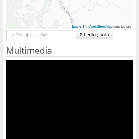
Leaflet
| ©
OpenStreetMap
contributors
Prijedlog puta
Multimedia