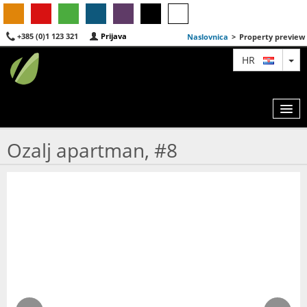
+385 (0)1 123 321
Prijava
Naslovnica
>
Property preview
TO
HR
Ozalj apartman, #8
KARTA
AGENTI
IZDVOJENE
O NAMA
KONTAKT