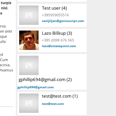
 turpis
Test user (4)
nisl.
us
+385959055516
sanljiljan@geniuscript.com
urus.
lum ante
Lazo Biškup (3)
isque
+385 (0)98 676 565
ulla
lazo@estatepoint.com
ed
. Cum
cinia,
 Vivamus
gphillip694@gmail.com (2)
gphillip694@gmail.com
test@test.com (1)
test@test.com