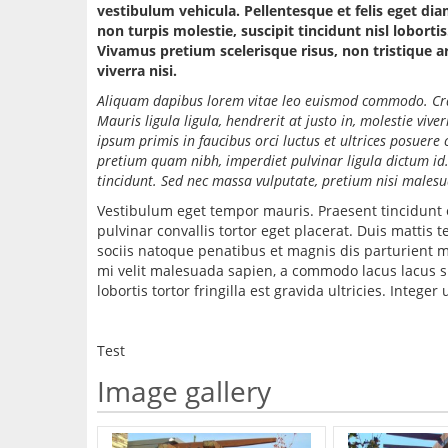
vestibulum vehicula. Pellentesque et felis eget diam
non turpis molestie, suscipit tincidunt nisl lobortis
Vivamus pretium scelerisque risus, non tristique a
viverra nisi.
Aliquam dapibus lorem vitae leo euismod commodo. Cras 
Mauris ligula ligula, hendrerit at justo in, molestie viv
ipsum primis in faucibus orci luctus et ultrices posuere 
pretium quam nibh, imperdiet pulvinar ligula dictum id. 
tincidunt. Sed nec massa vulputate, pretium nisi malesua
Vestibulum eget tempor mauris. Praesent tincidunt 
pulvinar convallis tortor eget placerat. Duis mattis 
sociis natoque penatibus et magnis dis parturient mo
mi velit malesuada sapien, a commodo lacus lacus s
lobortis tortor fringilla est gravida ultricies. Intege
Test
Image gallery