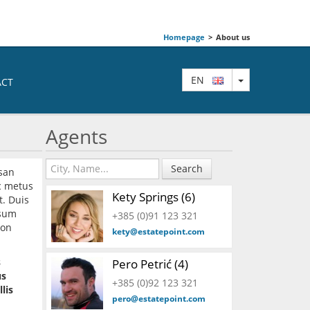
Homepage
>
About us
TOGGLE DRO
EN
ACT
Agents
Search
msan
ac metus
Kety Springs (6)
t. Duis
psum
+385 (0)91 123 321
non
kety@estatepoint.com
s
Pero Petrić (4)
us
+385 (0)92 123 321
lis
pero@estatepoint.com