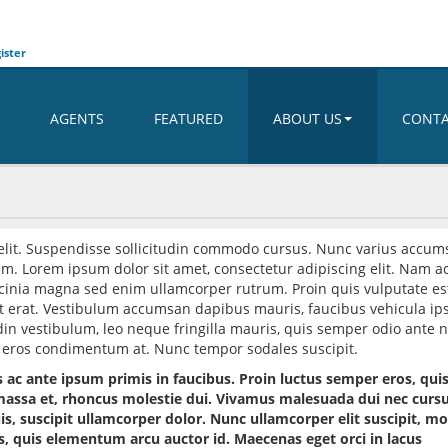
ister
AGENTS
FEATURED
ABOUT US
CONT
 elit. Suspendisse sollicitudin commodo cursus. Nunc varius accu
um. Lorem ipsum dolor sit amet, consectetur adipiscing elit. Nam 
lacinia magna sed enim ullamcorper rutrum. Proin quis vulputate es
t erat. Vestibulum accumsan dapibus mauris, faucibus vehicula i
din vestibulum, leo neque fringilla mauris, quis semper odio ante 
et eros condimentum at. Nunc tempor sodales suscipit.
ac ante ipsum primis in faucibus. Proin luctus semper eros, qui
u massa et, rhoncus molestie dui. Vivamus malesuada dui nec curs
s, suscipit ullamcorper dolor. Nunc ullamcorper elit suscipit, mol
s, quis elementum arcu auctor id. Maecenas eget orci in lacus