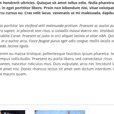
 hendrerit ultricies. Quisque sit amet tellus odio. Nulla pharetra
. In eget porttitor libero. Proin non bibendum nisi, vitae volutpat 
rcu cursus eu. Cras velit lacus, venenatis ut mi malesuada, dapib
porttitor leo eleifend velit malesuada pretium. Praesent ac auctor p
erra sapien. In placerat sem risus, a convallis massa viverra nec. Vestibu
cubilia Curae; Praesent ac justo in orci aliquet lacinia ut vitae nibh. Qu
In a auctor arcu. Fusce feugiat purus eget odio congue, mollis iaculis n
da, lacinia ligula.
enim eu massa tristique, pellentesque faucibus ipsum pharetra. S
tempus sollicitudin. Praesent eu porta libero, sed consectetur risus
ntes, nascetur ridiculus mus. Duis vulputate, arcu nec tincidunt la
it amet nisl. Donec rhoncus lectus sit amet sem dictum interdum.
r ut mauris quam.