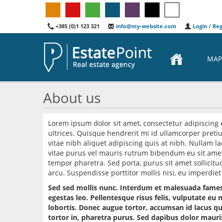
+385 (0)1 123 321
info@my-website.com
Login / Reg
MAP
About us
Lorem ipsum dolor sit amet, consectetur adipiscing
ultrices. Quisque hendrerit mi id ullamcorper preti
vitae nibh aliquet adipiscing quis at nibh. Nullam 
vitae purus vel mauris rutrum bibendum eu sit ame
tempor pharetra. Sed porta, purus sit amet sollicitu
arcu. Suspendisse porttitor mollis nisi, eu imperdi
Sed sed mollis nunc. Interdum et malesuada fames 
egestas leo. Pellentesque risus felis, vulputate e
lobortis. Donec augue tortor, accumsan id lacus qui
tortor in, pharetra purus. Sed dapibus dolor mauri