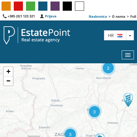
+385 (0)1 123 321
Prijava
Naslovnica
>
O nama
>
Full
TO
HR
2
2
+
−
KARTA
AGENTI
IZDVOJENE
3
O NAMA
3
KONTAKT