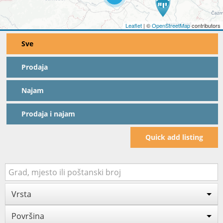
Leaflet
| ©
OpenStreetMap
contributors
Sve
Prodaja
Najam
Prodaja i najam
Quick add listing
Vrsta
Površina