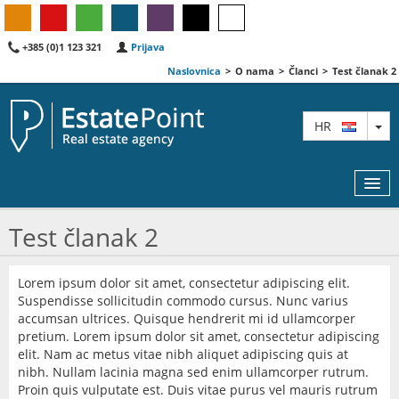
+385 (0)1 123 321
Prijava
Naslovnica
>
O nama
>
Članci
>
Test članak 2
TO
HR
Test članak 2
KARTA
Lorem ipsum dolor sit amet, consectetur adipiscing elit.
Suspendisse sollicitudin commodo cursus. Nunc varius
AGENTI
accumsan ultrices. Quisque hendrerit mi id ullamcorper
pretium. Lorem ipsum dolor sit amet, consectetur adipiscing
IZDVOJENE
elit. Nam ac metus vitae nibh aliquet adipiscing quis at
nibh. Nullam lacinia magna sed enim ullamcorper rutrum.
O NAMA
Proin quis vulputate est. Duis vitae purus vel mauris rutrum