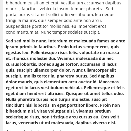
bibendum eu sit amet erat. Vestibulum accumsan dapibus
KONTAKT
mauris, faucibus vehicula ipsum tempor pharetra. Sed
porta, purus sit amet sollicitudin vestibulum, leo neque
fringilla mauris, quis semper odio ante non arcu.
Suspendisse porttitor mollis nisi, eu imperdiet eros
condimentum at. Nunc tempor sodales suscipit.
Sed sed mollis nunc. Interdum et malesuada fames ac ante
ipsum primis in faucibus. Proin luctus semper eros, quis
egestas leo. Pellentesque risus felis, vulputate eu massa
et, rhoncus molestie dui. Vivamus malesuada dui nec
cursus lobortis. Donec augue tortor, accumsan id lacus
quis, suscipit ullamcorper dolor. Nunc ullamcorper elit
suscipit, mollis tortor in, pharetra purus. Sed dapibus
dolor mauris, quis elementum arcu auctor id. Maecenas
eget orci in lacus vestibulum vehicula. Pellentesque et felis
eget diam hendrerit ultricies. Quisque sit amet tellus odio.
Nulla pharetra turpis non turpis molestie, suscipit
tincidunt nisl lobortis. In eget porttitor libero. Proin non
bibendum nisi, vitae volutpat nisl. Vivamus pretium
scelerisque risus, non tristique arcu cursus eu. Cras velit
lacus, venenatis ut mi malesuada, dapibus viverra nisi.