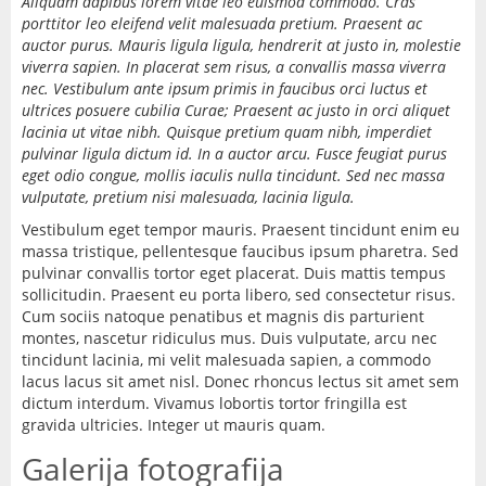
Aliquam dapibus lorem vitae leo euismod commodo. Cras
porttitor leo eleifend velit malesuada pretium. Praesent ac
auctor purus. Mauris ligula ligula, hendrerit at justo in, molestie
viverra sapien. In placerat sem risus, a convallis massa viverra
nec. Vestibulum ante ipsum primis in faucibus orci luctus et
ultrices posuere cubilia Curae; Praesent ac justo in orci aliquet
lacinia ut vitae nibh. Quisque pretium quam nibh, imperdiet
pulvinar ligula dictum id. In a auctor arcu. Fusce feugiat purus
eget odio congue, mollis iaculis nulla tincidunt. Sed nec massa
vulputate, pretium nisi malesuada, lacinia ligula.
Vestibulum eget tempor mauris. Praesent tincidunt enim eu
massa tristique, pellentesque faucibus ipsum pharetra. Sed
pulvinar convallis tortor eget placerat. Duis mattis tempus
sollicitudin. Praesent eu porta libero, sed consectetur risus.
Cum sociis natoque penatibus et magnis dis parturient
montes, nascetur ridiculus mus. Duis vulputate, arcu nec
tincidunt lacinia, mi velit malesuada sapien, a commodo
lacus lacus sit amet nisl. Donec rhoncus lectus sit amet sem
dictum interdum. Vivamus lobortis tortor fringilla est
gravida ultricies. Integer ut mauris quam.
Galerija fotografija