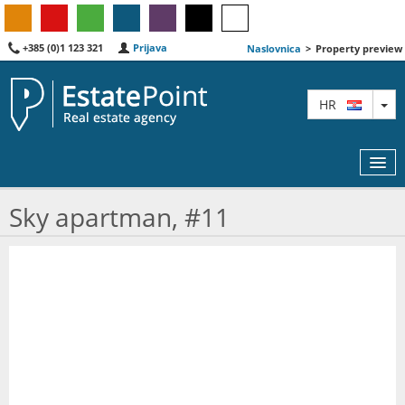
+385 (0)1 123 321
Prijava
Naslovnica
>
Property preview
TO
HR
Sky apartman, #11
KARTA
AGENTI
IZDVOJENE
O NAMA
KONTAKT