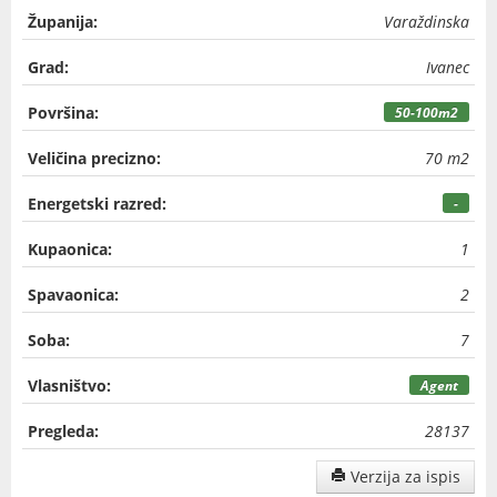
Županija:
Varaždinska
Grad:
Ivanec
Površina:
50-100m2
Veličina precizno:
70 m2
Energetski razred:
-
Kupaonica:
1
Spavaonica:
2
Soba:
7
Vlasništvo:
Agent
Pregleda:
28137
Verzija za ispis