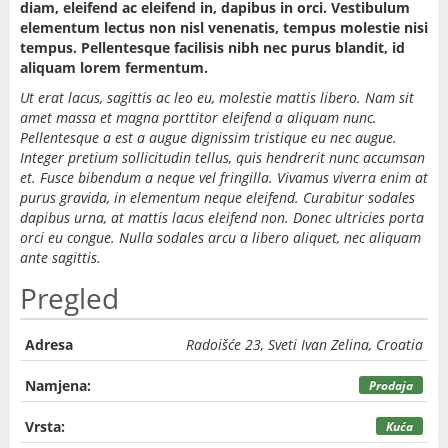
diam, eleifend ac eleifend in, dapibus in orci. Vestibulum
elementum lectus non nisl venenatis, tempus molestie nisi
tempus. Pellentesque facilisis nibh nec purus blandit, id
aliquam lorem fermentum.
Ut erat lacus, sagittis ac leo eu, molestie mattis libero. Nam sit
amet massa et magna porttitor eleifend a aliquam nunc.
Pellentesque a est a augue dignissim tristique eu nec augue.
Integer pretium sollicitudin tellus, quis hendrerit nunc accumsan
et. Fusce bibendum a neque vel fringilla. Vivamus viverra enim at
purus gravida, in elementum neque eleifend. Curabitur sodales
dapibus urna, at mattis lacus eleifend non. Donec ultricies porta
orci eu congue. Nulla sodales arcu a libero aliquet, nec aliquam
ante sagittis.
Pregled
Adresa
Radoišće 23, Sveti Ivan Zelina, Croatia
Namjena:
Prodaja
Vrsta:
Kuća