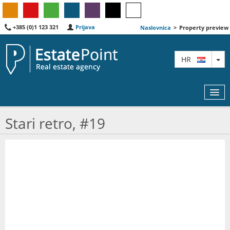
+385 (0)1 123 321
Prijava
Naslovnica
>
Property preview
TO
HR
Stari retro, #19
KARTA
AGENTI
IZDVOJENE
O NAMA
KONTAKT